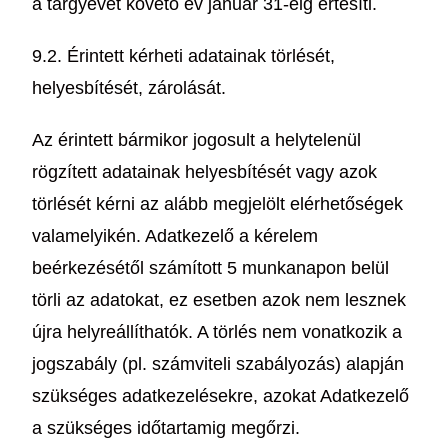
a tárgyévet követő év január 31-éig értesíti.
9.2. Érintett kérheti adatainak törlését,
helyesbítését, zárolását.
Az érintett bármikor jogosult a helytelenül
rögzített adatainak helyesbítését vagy azok
törlését kérni az alább megjelölt elérhetőségek
valamelyikén. Adatkezelő a kérelem
beérkezésétől számított 5 munkanapon belül
törli az adatokat, ez esetben azok nem lesznek
újra helyreállíthatók. A törlés nem vonatkozik a
jogszabály (pl. számviteli szabályozás) alapján
szükséges adatkezelésekre, azokat Adatkezelő
a szükséges időtartamig megőrzi.