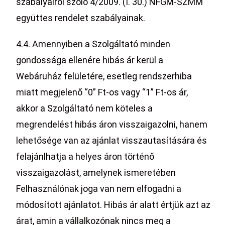
szabályairól szóló 4/2009. (I. 30.) NFGM-SZMM
együttes rendelet szabályainak.
4.4. Amennyiben a Szolgáltató minden
gondossága ellenére hibás ár kerül a
Webáruház felületére, esetleg rendszerhiba
miatt megjelenő “0” Ft-os vagy “1” Ft-os ár,
akkor a Szolgáltató nem köteles a
megrendelést hibás áron visszaigazolni, hanem
lehetősége van az ajánlat visszautasítására és
felajánlhatja a helyes áron történő
visszaigazolást, amelynek ismeretében
Felhasználónak joga van nem elfogadni a
módosított ajánlatot. Hibás ár alatt értjük azt az
árat, amin a vállalkozónak nincs meg a