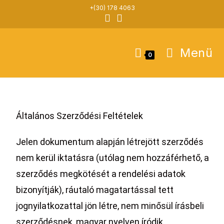
+(30) 178 4063
Menü
0
Általános Szerződési Feltételek
Jelen dokumentum alapján létrejött szerződés
nem kerül iktatásra (utólag nem hozzáférhető, a
szerződés megkötését a rendelési adatok
bizonyítják), ráutaló magatartással tett
jognyilatkozattal jön létre, nem minősül írásbeli
szerződésnek, magyar nyelven íródik,