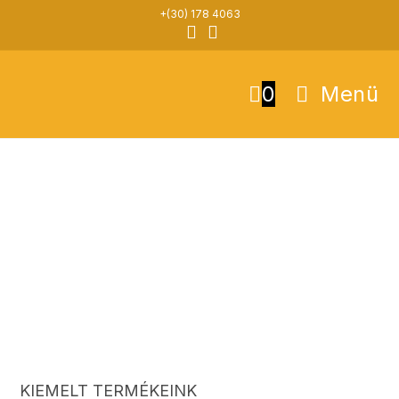
+(30) 178 4063
0
Menü
Torta
Hagyományos
Pohárkrém
Prémium
KIEMELT TERMÉKEINK