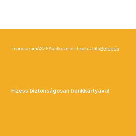
Impresszum
ÁSZF
Adatkezelési tájékoztató
Belépés
Fizess biztonságosan bankkártyával