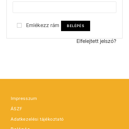
Emlékezz rám
BELÉPÉS
Elfelejtett jelszó?
Impresszum
ÁSZF
Adatkezelési tájékoztató