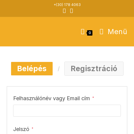
Skip
+(30) 178 4063
to
content
Menü
0
Belépés
Regisztráció
Kötelező
Felhasználónév vagy Email cím
*
Kötelező
Jelszó
*