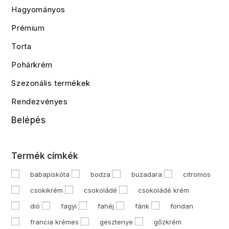
Hagyományos
Prémium
Torta
Pohárkrém
Szezonális termékek
Rendezvényes
Belépés
Termék címkék
babapiskóta
bodza
buzadara
citromos
csokikrém
csokoládé
csokoládé krém
dió
fagyi
fahéj
fánk
fondan
francia krémes
gesztenye
gőzkrém