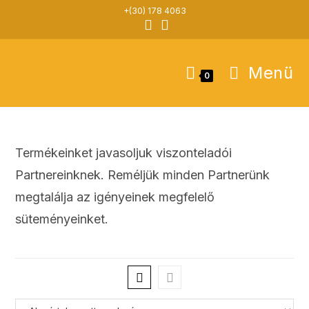
Skip
+(30) 178 4063
to
content
Menü
0
Termékeinket javasoljuk viszonteladói
Partnereinknek. Reméljük minden Partnerünk
megtalálja az igényeinek megfelelő
süteményeinket.