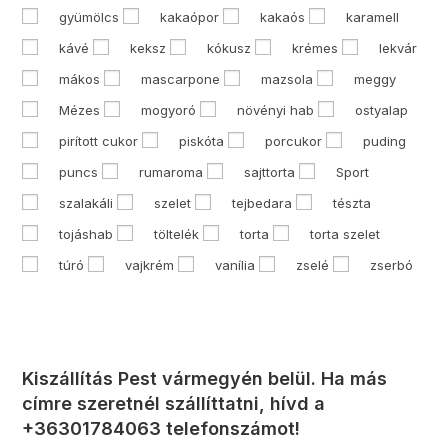
gyümölcs
kakaópor
kakaós
karamell
kávé
keksz
kókusz
krémes
lekvár
mákos
mascarpone
mazsola
meggy
Mézes
mogyoró
növényi hab
ostyalap
pirított cukor
piskóta
porcukor
puding
puncs
rumaroma
sajttorta
Sport
szalakáli
szelet
tejbedara
tészta
tojáshab
töltelék
torta
torta szelet
túró
vajkrém
vanília
zselé
zserbó
Kiszállítás Pest vármegyén belül. Ha más
címre szeretnél szállíttatni, hívd a
+36301784063 telefonszámot!