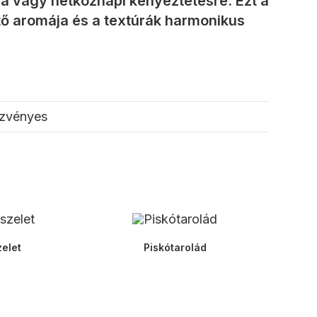
ra vagy hétköznapi kényeztetésre. Ezt a
ítő aromája és a textúrák harmonikus
zvényes
zelet
Piskótarolád