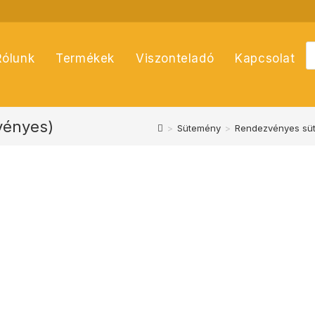
P
Rólunk
Termékek
Viszonteladó
Kapcsolat
s
vényes)
>
Sütemény
>
Rendezvényes süt