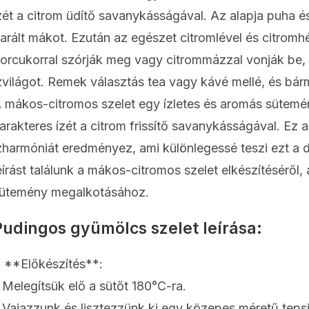
zét a citrom üdítő savanykásságával. Az alapja puha 
arált mákot. Ezután az egészet citromlével és citromhé
orcukorral szórják meg vagy citrommázzal vonják be,
zvilágot. Remek választás tea vagy kávé mellé, és bár
 mákos-citromos szelet egy ízletes és aromás sütemén
arakteres ízét a citrom frissítő savanykásságával. Ez
zharmóniát eredményez, ami különlegessé teszi ezt a 
eírást találunk a mákos-citromos szelet elkészítéséről,
ütemény megalkotásához.
Pudingos gyümölcs szelet leírása:
. **Előkészítés**:
 Melegítsük elő a sütőt 180°C-ra.
 Vajazzunk és lisztezzünk ki egy közepes méretű tepsit,