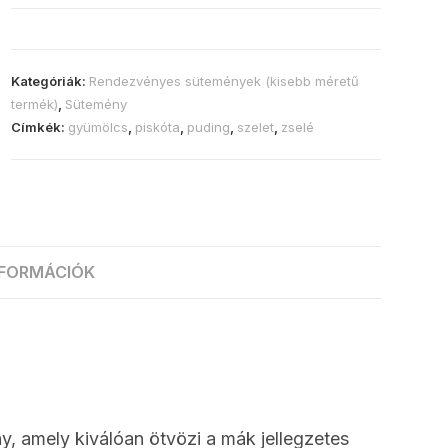
Kategóriák:
Rendezvényes sütemények (kisebb méretű
termék)
,
Sütemény
Címkék:
gyümölcs
,
piskóta
,
puding
,
szelet
,
zselé
NFORMÁCIÓK
y, amely kiválóan ötvözi a mák jellegzetes