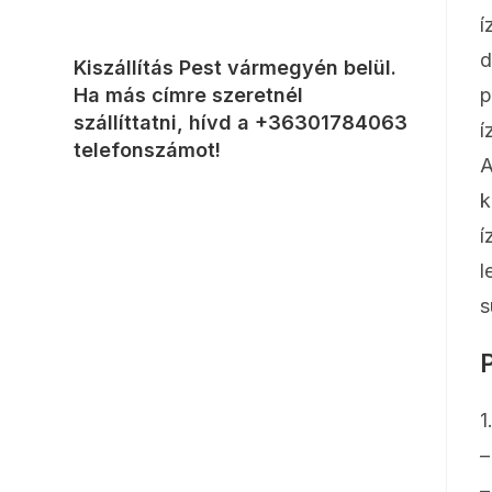
í
d
Kiszállítás Pest vármegyén belül.
Ha más címre szeretnél
p
szállíttatni, hívd a
+36301784063
í
telefonszámot!
A
k
í
l
s
1
–
–