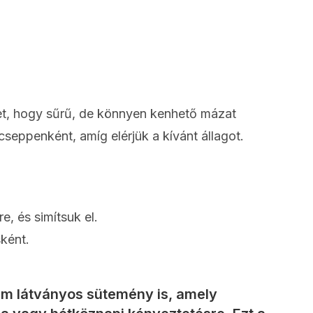
vet, hogy sűrű, de könnyen kenhető mázat
seppenként, amíg elérjük a kívánt állagot.
e, és simítsuk el.
sként.
em látványos sütemény is, amely