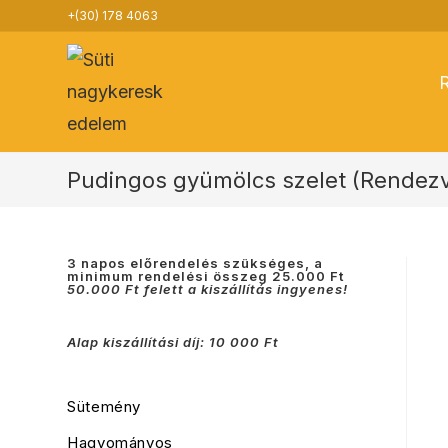
Skip
+(30) 178 4063
to
content
Pudingos gyümölcs szelet (Rendez
3 napos előrendelés szükséges, a
minimum rendelési összeg 25.000 Ft
50.000 Ft felett a kiszállítás ingyenes!
Alap kiszállítási díj: 10 000 Ft
Sütemény
Hagyományos