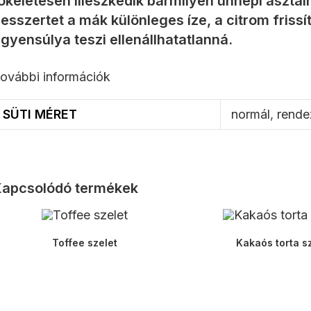
ökéletesen illeszkedik bármilyen ünnepi asztal
esszertet a mák különleges íze, a citrom friss
gyensúlya teszi ellenállhatatlanná.
ovábbi információk
SÜTI MÉRET
normál
,
rende
apcsolódó termékek
Toffee szelet
Kakaós torta s