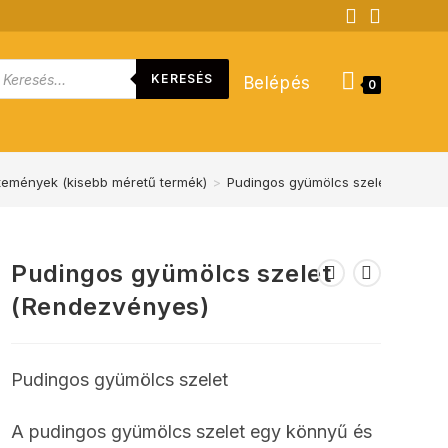
roducts
KERESÉS
Belépés
earch
0
emények (kisebb méretű termék)
>
Pudingos gyümölcs szelet (Rendez
Pudingos gyümölcs szelet
(Rendezvényes)
Pudingos gyümölcs szelet
A pudingos gyümölcs szelet egy könnyű és