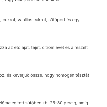
, cukrot, vaníliás cukrot, sütőport és egy
zá az étolajat, tejet, citromlevet és a reszelt
oz, és keverjük össze, hogy homogén tésztát
 előmelegített sütőben kb. 25-30 percig, amíg