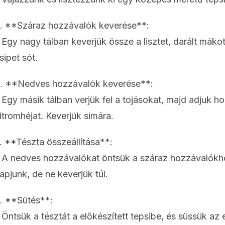
. **Száraz hozzávalók keverése**:
 Egy nagy tálban keverjük össze a lisztet, darált mákot
sipet sót.
. **Nedves hozzávalók keverése**:
 Egy másik tálban verjük fel a tojásokat, majd adjuk hoz
itromhéjat. Keverjük simára.
. **Tészta összeállítása**:
 A nedves hozzávalókat öntsük a száraz hozzávalókh
apjunk, de ne keverjük túl.
. **Sütés**:
 Öntsük a tésztát a előkészített tepsibe, és süssük az