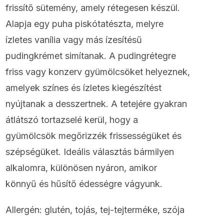
frissítő sütemény, amely rétegesen készül.
Alapja egy puha piskótatészta, melyre
ízletes vanília vagy más ízesítésű
pudingkrémet simítanak. A pudingrétegre
friss vagy konzerv gyümölcsöket helyeznek,
amelyek színes és ízletes kiegészítést
nyújtanak a desszertnek. A tetejére gyakran
átlátszó tortazselé kerül, hogy a
gyümölcsök megőrizzék frissességüket és
szépségüket. Ideális választás bármilyen
alkalomra, különösen nyáron, amikor
könnyű és hűsítő édességre vágyunk.
Allergén: glutén, tojás, tej-tejterméke, szója