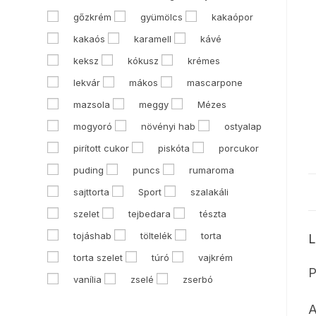
gőzkrém
gyümölcs
kakaópor
kakaós
karamell
kávé
keksz
kókusz
krémes
lekvár
mákos
mascarpone
mazsola
meggy
Mézes
mogyoró
növényi hab
ostyalap
pirított cukor
piskóta
porcukor
puding
puncs
rumaroma
sajttorta
Sport
szalakáli
szelet
tejbedara
tészta
tojáshab
töltelék
torta
L
torta szelet
túró
vajkrém
P
vanília
zselé
zserbó
A