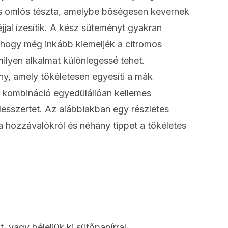
és omlós tészta, amelybe bőségesen kevernek
jjal ízesítik. A kész süteményt gyakran
 hogy még inkább kiemeljék a citromos
milyen alkalmat különlegessé tehet.
y, amely tökéletesen egyesíti a mák
 a kombináció egyedülállóan kellemes
desszertet. Az alábbiakban egy részletes
 a hozzávalókról és néhány tippet a tökéletes
 vagy béleljük ki sütőpapírral.