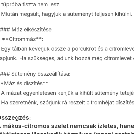
 tűpróba tiszta nem lesz.
 Miután megsült, hagyjuk a süteményt teljesen kihűlni.
### Máz elkészítése:
. **Citrommáz**:
 Egy tálban keverjük össze a porcukrot és a citromle
apjunk. Ha szükséges, adjunk hozzá még citromlevet c
### Sütemény összeállítása:
*Máz és díszítés**:
 A mázat egyenletesen kenjük a kihűlt sütemény tetejér
 Ha szeretnénk, szórjunk rá reszelt citromhéjat díszíté
Összegzés:
 mákos-citromos szelet nemcsak ízletes, han