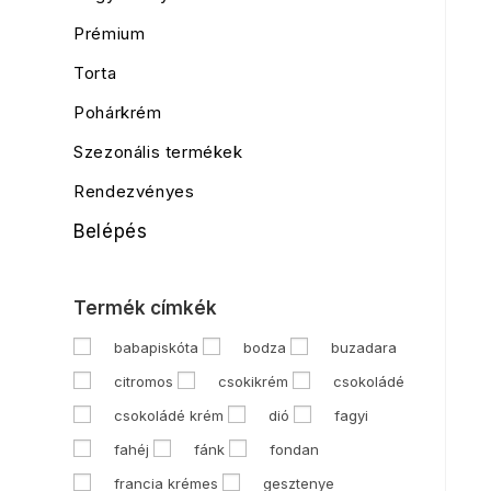
Prémium
Torta
Pohárkrém
Szezonális termékek
Rendezvényes
Belépés
Termék címkék
babapiskóta
bodza
buzadara
citromos
csokikrém
csokoládé
csokoládé krém
dió
fagyi
fahéj
fánk
fondan
francia krémes
gesztenye