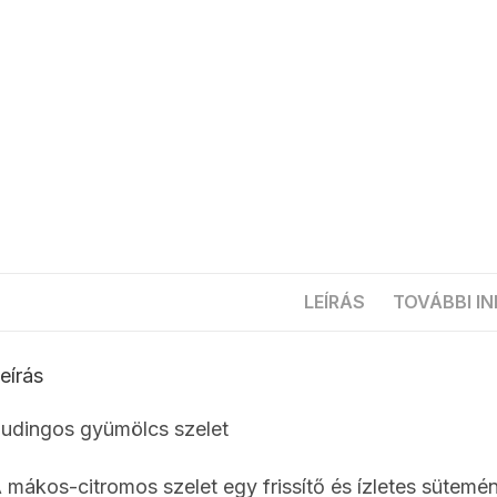
LEÍRÁS
TOVÁBBI I
eírás
udingos gyümölcs szelet
 mákos-citromos szelet egy frissítő és ízletes sütemén