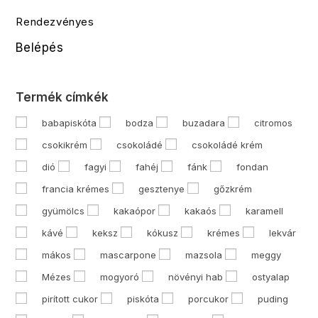
Rendezvényes
Belépés
Termék címkék
babapiskóta
bodza
buzadara
citromos
csokikrém
csokoládé
csokoládé krém
dió
fagyi
fahéj
fánk
fondan
francia krémes
gesztenye
gőzkrém
gyümölcs
kakaópor
kakaós
karamell
kávé
keksz
kókusz
krémes
lekvár
mákos
mascarpone
mazsola
meggy
Mézes
mogyoró
növényi hab
ostyalap
pirított cukor
piskóta
porcukor
puding