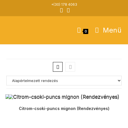
Skip
+(30) 178 4063
to
content
Menü
0
Citrom-csoki-puncs mignon (Rendezvényes)