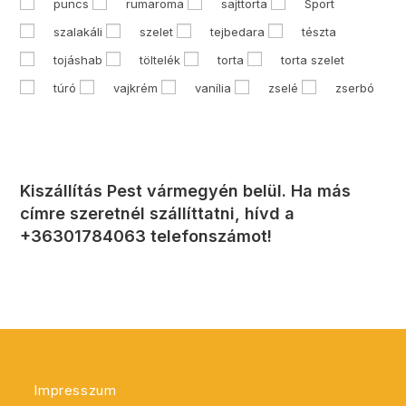
puncs
rumaroma
sajttorta
Sport
szalakáli
szelet
tejbedara
tészta
tojáshab
töltelék
torta
torta szelet
túró
vajkrém
vanília
zselé
zserbó
Kiszállítás Pest vármegyén belül. Ha más
címre szeretnél szállíttatni, hívd a
+36301784063 telefonszámot!
Impresszum