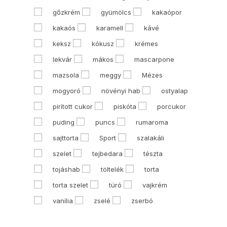
gőzkrém
gyümölcs
kakaópor
kakaós
karamell
kávé
keksz
kókusz
krémes
lekvár
mákos
mascarpone
mazsola
meggy
Mézes
mogyoró
növényi hab
ostyalap
pirított cukor
piskóta
porcukor
puding
puncs
rumaroma
sajttorta
Sport
szalakáli
szelet
tejbedara
tészta
tojáshab
töltelék
torta
torta szelet
túró
vajkrém
vanília
zselé
zserbó