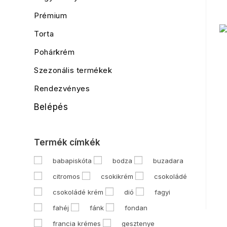
Prémium
Torta
Pohárkrém
Szezonális termékek
Rendezvényes
Belépés
Termék címkék
babapiskóta
bodza
buzadara
citromos
csokikrém
csokoládé
csokoládé krém
dió
fagyi
fahéj
fánk
fondan
francia krémes
gesztenye