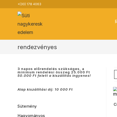
Skip
+(30) 178 4063
to
content
rendezvényes
3 napos előrendelés szükséges, a
minimum rendelési összeg 25.000 Ft
50.000 Ft felett a kiszállítás ingyenes!
Alap kiszállítási díj: 10 000 Ft
C
Sütemény
Hagyományos