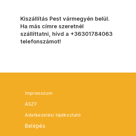
Kiszállítás Pest vármegyén belül.
Ha más címre szeretnél
szállíttatni, hívd a
+36301784063
telefonszámot!
Impresszum
ÁSZF
Adatkezelési tájékoztató
Belépés