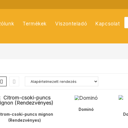
P
Rólunk
Termékek
Viszonteladó
Kapcsolat
s
Dominó
itrom-csoki-puncs mignon
Do
(Rendezvényes)