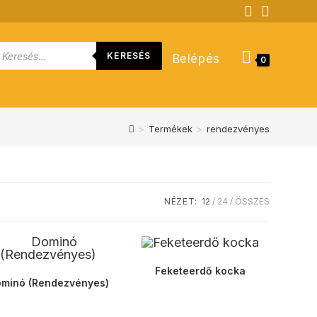
roducts
KERESÉS
Belépés
earch
0
>
Termékek
>
rendezvényes
NÉZET:
12
24
ÖSSZES
Feketeerdő kocka
minó (Rendezvényes)