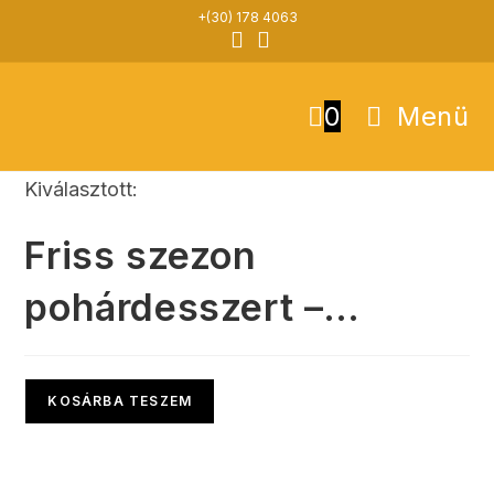
Skip
+(30) 178 4063
to
content
0
Menü
Kiválasztott:
Friss szezon
pohárdesszert –…
KOSÁRBA TESZEM