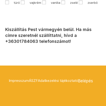
túró
vajkrém
vanília
zselé
zserbó
Kiszállítás Pest vármegyén belül. Ha más
címre szeretnél szállíttatni, hívd a
+36301784063 telefonszámot!
Impresszum
ÁSZF
Adatkezelési tájékoztató
Belépés