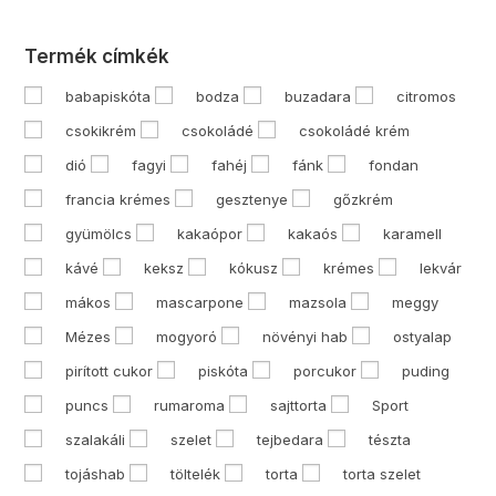
Termék címkék
babapiskóta
bodza
buzadara
citromos
csokikrém
csokoládé
csokoládé krém
dió
fagyi
fahéj
fánk
fondan
francia krémes
gesztenye
gőzkrém
gyümölcs
kakaópor
kakaós
karamell
kávé
keksz
kókusz
krémes
lekvár
mákos
mascarpone
mazsola
meggy
Mézes
mogyoró
növényi hab
ostyalap
pirított cukor
piskóta
porcukor
puding
puncs
rumaroma
sajttorta
Sport
szalakáli
szelet
tejbedara
tészta
tojáshab
töltelék
torta
torta szelet