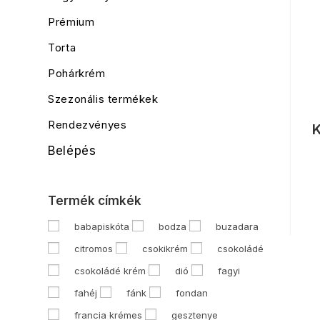
Prémium
Torta
Pohárkrém
Szezonális termékek
Rendezvényes
K
Belépés
Termék címkék
babapiskóta
bodza
buzadara
citromos
csokikrém
csokoládé
csokoládé krém
dió
fagyi
fahéj
fánk
fondan
francia krémes
gesztenye