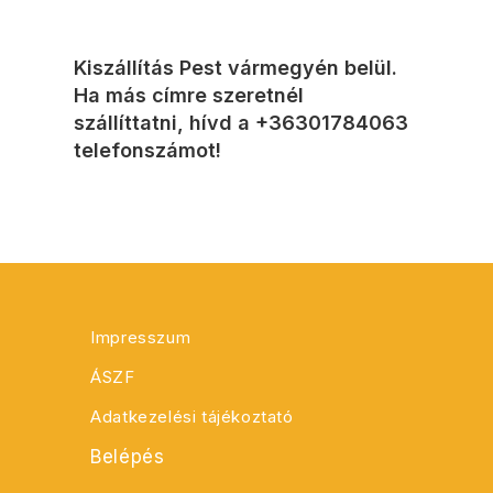
Kiszállítás Pest vármegyén belül.
Ha más címre szeretnél
szállíttatni, hívd a
+36301784063
telefonszámot!
Impresszum
ÁSZF
Adatkezelési tájékoztató
Belépés