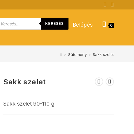
roducts
KERESÉS
Belépés
earch
0
>
Sütemény
>
Sakk szelet
Sakk szelet
Sakk szelet 90-110 g