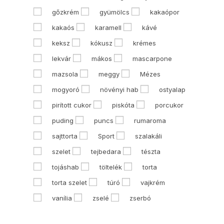
gőzkrém
gyümölcs
kakaópor
kakaós
karamell
kávé
keksz
kókusz
krémes
lekvár
mákos
mascarpone
mazsola
meggy
Mézes
mogyoró
növényi hab
ostyalap
pirított cukor
piskóta
porcukor
puding
puncs
rumaroma
sajttorta
Sport
szalakáli
szelet
tejbedara
tészta
tojáshab
töltelék
torta
torta szelet
túró
vajkrém
vanília
zselé
zserbó