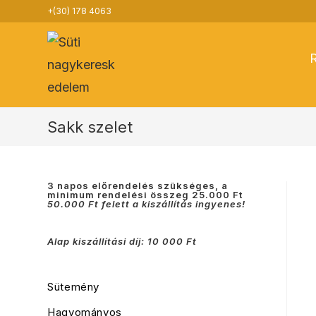
Skip
+(30) 178 4063
to
content
Sakk szelet
3 napos előrendelés szükséges, a
minimum rendelési összeg 25.000 Ft
50.000 Ft felett a kiszállítás ingyenes!
Alap kiszállítási díj: 10 000 Ft
Sütemény
Hagyományos