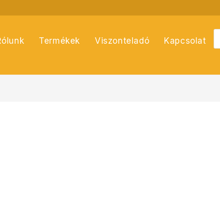
P
Rólunk
Termékek
Viszonteladó
Kapcsolat
s