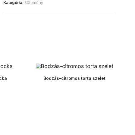
Kategória:
Sütemény
cka
Bodzás-citromos torta szelet