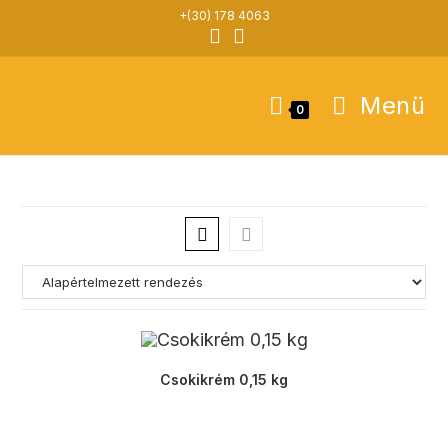
Skip
+(30) 178 4063
to
content
Menü
0
Csokikrém 0,15 kg