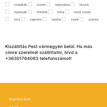
szalakáli
szelet
tejbedara
tészta
tojáshab
töltelék
torta
torta szelet
túró
vajkrém
vanília
zselé
zserbó
Kiszállítás Pest vármegyén belül. Ha más
címre szeretnél szállíttatni, hívd a
+36301784063 telefonszámot!
Impresszum