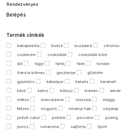
Rendezvényes
Belépés
Termék címkék
babapiskóta
bodza
buzadara
citromos
csokikrém
csokoládé
csokoládé krém
dió
fagyi
fahéj
fánk
fondan
francia krémes
gesztenye
gőzkrém
gyümölcs
kakaópor
kakaós
karamell
kávé
keksz
kókusz
krémes
lekvár
mákos
mascarpone
mazsola
meggy
Mézes
mogyoró
növényi hab
ostyalap
pirított cukor
piskóta
porcukor
puding
puncs
rumaroma
sajttorta
Sport