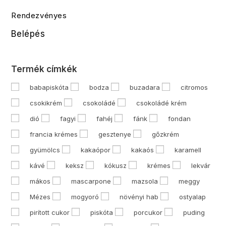
Rendezvényes
Belépés
Termék címkék
babapiskóta
bodza
buzadara
citromos
csokikrém
csokoládé
csokoládé krém
dió
fagyi
fahéj
fánk
fondan
francia krémes
gesztenye
gőzkrém
gyümölcs
kakaópor
kakaós
karamell
kávé
keksz
kókusz
krémes
lekvár
mákos
mascarpone
mazsola
meggy
Mézes
mogyoró
növényi hab
ostyalap
pirított cukor
piskóta
porcukor
puding