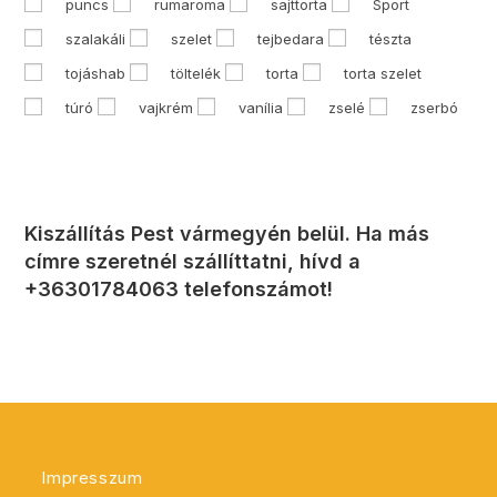
puncs
rumaroma
sajttorta
Sport
szalakáli
szelet
tejbedara
tészta
tojáshab
töltelék
torta
torta szelet
túró
vajkrém
vanília
zselé
zserbó
Kiszállítás Pest vármegyén belül. Ha más
címre szeretnél szállíttatni, hívd a
+36301784063 telefonszámot!
Impresszum