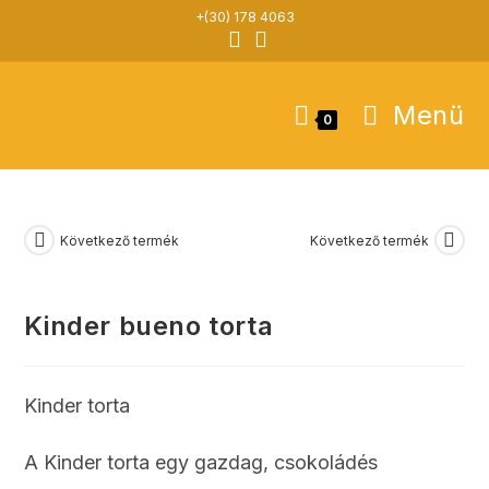
Skip
+(30) 178 4063
to
content
Menü
0
Következő termék
Következő termék
Kinder bueno torta
Kinder torta
A Kinder torta egy gazdag, csokoládés