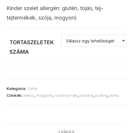
Kinder szelet allergén: glutén, tojás, tej-
tejtermékek, szója, mogyoró
TORTASZELETEK
SZÁMA
Kategória:
Torta
Címkék:
keksz
,
mogyoró
,
növényi hab
,
piskóta
,
puding
,
torta
LEÍRÁS