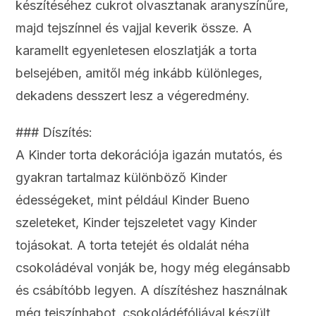
készítéséhez cukrot olvasztanak aranyszínűre,
majd tejszínnel és vajjal keverik össze. A
karamellt egyenletesen eloszlatják a torta
belsejében, amitől még inkább különleges,
dekadens desszert lesz a végeredmény.
### Díszítés:
A Kinder torta dekorációja igazán mutatós, és
gyakran tartalmaz különböző Kinder
édességeket, mint például Kinder Bueno
szeleteket, Kinder tejszeletet vagy Kinder
tojásokat. A torta tetejét és oldalát néha
csokoládéval vonják be, hogy még elegánsabb
és csábítóbb legyen. A díszítéshez használnak
még tejszínhabot, csokoládéfóliával készült