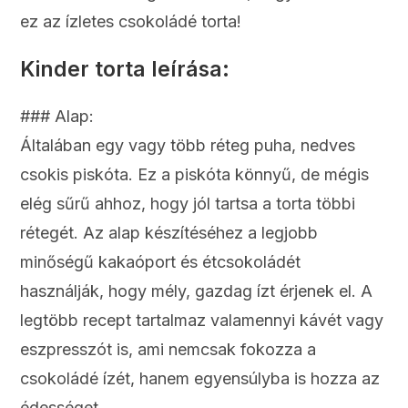
ez az ízletes csokoládé torta!
Kinder torta leírása:
### Alap:
Általában egy vagy több réteg puha, nedves
csokis piskóta. Ez a piskóta könnyű, de mégis
elég sűrű ahhoz, hogy jól tartsa a torta többi
rétegét. Az alap készítéséhez a legjobb
minőségű kakaóport és étcsokoládét
használják, hogy mély, gazdag ízt érjenek el. A
legtöbb recept tartalmaz valamennyi kávét vagy
eszpresszót is, ami nemcsak fokozza a
csokoládé ízét, hanem egyensúlyba is hozza az
édességet.