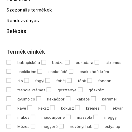
Szezonális termékek
Rendezvényes
Belépés
Termék címkék
babapiskóta
bodza
buzadara
citromos
csokikrém
csokoládé
csokoládé krém
dió
fagyi
fahéj
fánk
fondan
francia krémes
gesztenye
gőzkrém
gyümölcs
kakaópor
kakaós
karamell
kávé
keksz
kókusz
krémes
lekvár
mákos
mascarpone
mazsola
meggy
Mézes
mogyoró
növényi hab
ostyalap