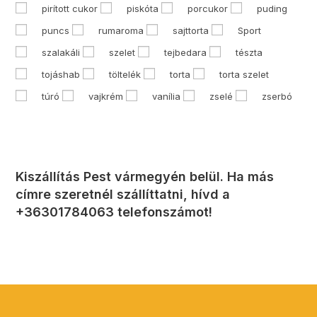
pirított cukor
piskóta
porcukor
puding
puncs
rumaroma
sajttorta
Sport
szalakáli
szelet
tejbedara
tészta
tojáshab
töltelék
torta
torta szelet
túró
vajkrém
vanília
zselé
zserbó
Kiszállítás Pest vármegyén belül. Ha más
címre szeretnél szállíttatni, hívd a
+36301784063 telefonszámot!