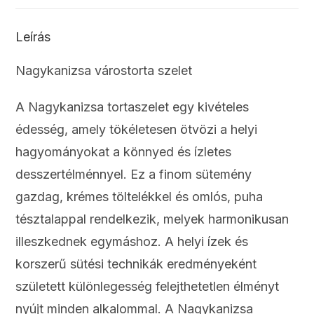
Leírás
Nagykanizsa várostorta szelet
A Nagykanizsa tortaszelet egy kivételes
édesség, amely tökéletesen ötvözi a helyi
hagyományokat a könnyed és ízletes
desszertélménnyel. Ez a finom sütemény
gazdag, krémes töltelékkel és omlós, puha
tésztalappal rendelkezik, melyek harmonikusan
illeszkednek egymáshoz. A helyi ízek és
korszerű sütési technikák eredményeként
született különlegesség felejthetetlen élményt
nyújt minden alkalommal. A Nagykanizsa