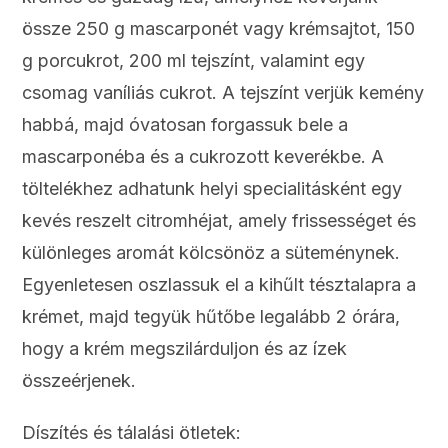
össze 250 g mascarponét vagy krémsajtot, 150
g porcukrot, 200 ml tejszínt, valamint egy
csomag vaníliás cukrot. A tejszínt verjük kemény
habbá, majd óvatosan forgassuk bele a
mascarponéba és a cukrozott keverékbe. A
töltelékhez adhatunk helyi specialitásként egy
kevés reszelt citromhéjat, amely frissességet és
különleges aromát kölcsönöz a süteménynek.
Egyenletesen oszlassuk el a kihűlt tésztalapra a
krémet, majd tegyük hűtőbe legalább 2 órára,
hogy a krém megszilárduljon és az ízek
összeérjenek.
Díszítés és tálalási ötletek: