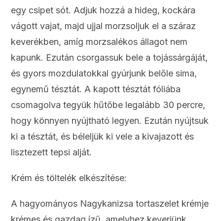
egy csipet sót. Adjuk hozzá a hideg, kockára
vágott vajat, majd ujjal morzsoljuk el a száraz
keverékben, amíg morzsalékos állagot nem
kapunk. Ezután csorgassuk bele a tojássárgáját,
és gyors mozdulatokkal gyúrjunk belőle sima,
egynemű tésztát. A kapott tésztát fóliába
csomagolva tegyük hűtőbe legalább 30 percre,
hogy könnyen nyújtható legyen. Ezután nyújtsuk
ki a tésztát, és béleljük ki vele a kivajazott és
lisztezett tepsi alját.
Krém és töltelék elkészítése:
A hagyományos Nagykanizsa tortaszelet krémje
krémes és gazdag ízű, amelyhez keverjünk