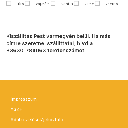
túró
vajkrém
vanília
zselé
zserbó
Kiszállítás Pest vármegyén belül. Ha más
címre szeretnél szállíttatni, hívd a
+36301784063 telefonszámot!
Impresszum
ÁSZF
Adatkezelési tájékoztató