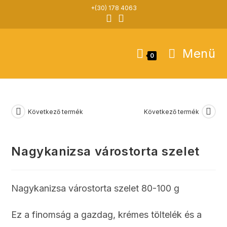
Skip
+(30) 178 4063
to
content
Menü
0
Következő termék
Következő termék
Nagykanizsa várostorta szelet
Nagykanizsa várostorta szelet 80-100 g
Ez a finomság a gazdag, krémes töltelék és a