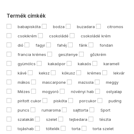
Termék címkék
babapiskóta
bodza
buzadara
citromos
csokikrém
csokoládé
csokoládé krém
dió
fagyi
fahéj
fánk
fondan
francia krémes
gesztenye
gőzkrém
gyümölcs
kakaópor
kakaós
karamell
kávé
keksz
kókusz
krémes
lekvár
mákos
mascarpone
mazsola
meggy
Mézes
mogyoró
növényi hab
ostyalap
pirított cukor
piskóta
porcukor
puding
puncs
rumaroma
sajttorta
Sport
szalakáli
szelet
tejbedara
tészta
tojáshab
töltelék
torta
torta szelet