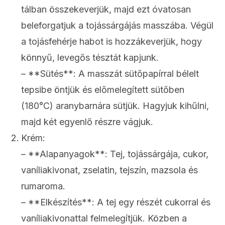
tálban összekeverjük, majd ezt óvatosan
beleforgatjuk a tojássárgájás masszába. Végül
a tojásfehérje habot is hozzákeverjük, hogy
könnyű, levegős tésztát kapjunk.
– **Sütés**: A masszát sütőpapírral bélelt
tepsibe öntjük és előmelegített sütőben
(180°C) aranybarnára sütjük. Hagyjuk kihűlni,
majd két egyenlő részre vágjuk.
Krém:
– **Alapanyagok**: Tej, tojássárgája, cukor,
vaníliakivonat, zselatin, tejszín, mazsola és
rumaroma.
– **Elkészítés**: A tej egy részét cukorral és
vaníliakivonattal felmelegítjük. Közben a