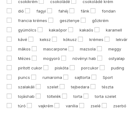
csokikrém
csokoládé
csokoládé krém
dió
fagyi
fahéj
fánk
fondan
francia krémes
gesztenye
gőzkrém
gyümölcs
kakaópor
kakaós
karamell
kávé
keksz
kókusz
krémes
lekvár
mákos
mascarpone
mazsola
meggy
Mézes
mogyoró
növényi hab
ostyalap
pirított cukor
piskóta
porcukor
puding
puncs
rumaroma
sajttorta
Sport
szalakáli
szelet
tejbedara
tészta
tojáshab
töltelék
torta
torta szelet
túró
vajkrém
vanília
zselé
zserbó