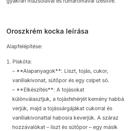
gyakran mazsolával és rumaromával ízesítve.
Oroszkrém kocka leírása
Alapfelépítése:
Piskóta:
– **Alapanyagok**: Liszt, tojás, cukor,
vaníliakivonat, sütőpor és egy csipet só.
– **Elkészítés**: A tojásokat
különválasztjuk, a tojásfehérjét kemény habbá
verjük, majd a tojássárgájákat cukorral és
vaníliakivonattal habosra keverjük. A száraz
hozzávalókat – liszt és sütőpor – egy másik