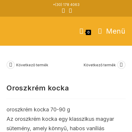
Skip
+(30) 178 4063
to
content
Menü
0
Következő termék
Következő termék
Oroszkrém kocka
oroszkrém kocka 70-90 g
Az oroszkrém kocka egy klasszikus magyar
sütemény, amely könnyű, habos vaníliás