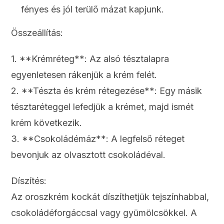
fényes és jól terülő mázat kapjunk.
Összeállítás:
1. **Krémréteg**: Az alsó tésztalapra
egyenletesen rákenjük a krém felét.
2. **Tészta és krém rétegezése**: Egy másik
tésztaréteggel lefedjük a krémet, majd ismét
krém következik.
3. **Csokoládémáz**: A legfelső réteget
bevonjuk az olvasztott csokoládéval.
Díszítés:
Az oroszkrém kockát díszíthetjük tejszínhabbal,
csokoládéforgáccsal vagy gyümölcsökkel. A