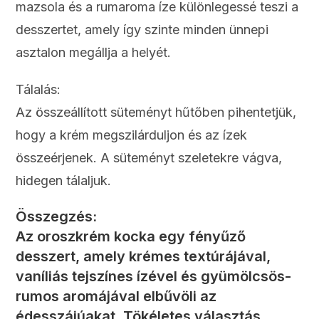
mazsola és a rumaroma íze különlegessé teszi a
desszertet, amely így szinte minden ünnepi
asztalon megállja a helyét.
Tálalás:
Az összeállított süteményt hűtőben pihentetjük,
hogy a krém megszilárduljon és az ízek
összeérjenek. A süteményt szeletekre vágva,
hidegen tálaljuk.
Összegzés:
Az oroszkrém kocka egy fényűző
desszert, amely krémes textúrájával,
vaníliás tejszínes ízével és gyümölcsös-
rumos aromájával elbűvöli az
édesszájúakat. Tökéletes választás