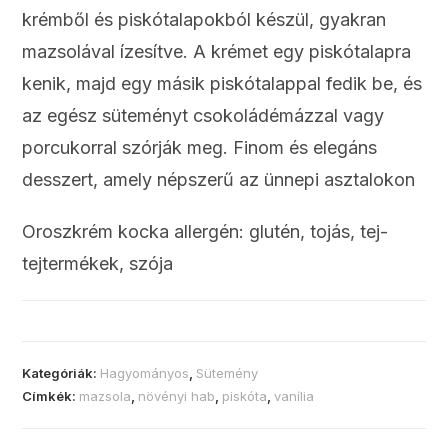
krémből és piskótalapokból készül, gyakran
mazsolával ízesítve. A krémet egy piskótalapra
kenik, majd egy másik piskótalappal fedik be, és
az egész süteményt csokoládémázzal vagy
porcukorral szórják meg. Finom és elegáns
desszert, amely népszerű az ünnepi asztalokon
Oroszkrém kocka allergén: glutén, tojás, tej-
tejtermékek, szója
Kategóriák:
Hagyományos
,
Sütemény
Címkék:
mazsola
,
növényi hab
,
piskóta
,
vanília