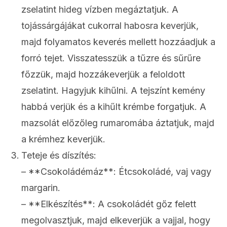
zselatint hideg vízben megáztatjuk. A
tojássárgájákat cukorral habosra keverjük,
majd folyamatos keverés mellett hozzáadjuk a
forró tejet. Visszatesszük a tűzre és sűrűre
főzzük, majd hozzákeverjük a feloldott
zselatint. Hagyjuk kihűlni. A tejszínt kemény
habbá verjük és a kihűlt krémbe forgatjuk. A
mazsolát előzőleg rumaromába áztatjuk, majd
a krémhez keverjük.
Teteje és díszítés:
– **Csokoládémáz**: Étcsokoládé, vaj vagy
margarin.
– **Elkészítés**: A csokoládét gőz felett
megolvasztjuk, majd elkeverjük a vajjal, hogy