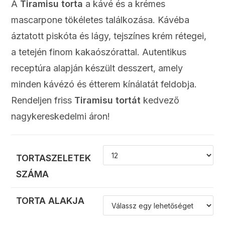
A
Tiramisu torta
a kávé és a krémes
mascarpone tökéletes találkozása. Kávéba
áztatott piskóta és lágy, tejszínes krém rétegei,
a tetején finom kakaószórattal. Autentikus
receptúra alapján készült desszert, amely
minden kávézó és étterem kínálatát feldobja.
Rendeljen friss
Tiramisu tortát
kedvező
nagykereskedelmi áron!
TORTASZELETEK
SZÁMA
TORTA ALAKJA