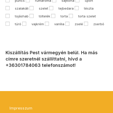
puncs
rumaroma
sajttorta
Sport
szalakáli
szelet
tejbedara
tészta
tojáshab
töltelék
torta
torta szelet
túró
vajkrém
vanília
zselé
zserbó
Kiszállítás Pest vármegyén belül. Ha más
címre szeretnél szállíttatni, hívd a
+36301784063 telefonszámot!
Impresszum