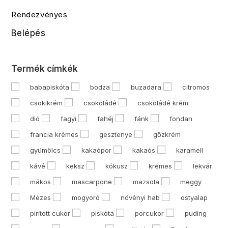
Rendezvényes
Belépés
Termék címkék
babapiskóta
bodza
buzadara
citromos
csokikrém
csokoládé
csokoládé krém
dió
fagyi
fahéj
fánk
fondan
francia krémes
gesztenye
gőzkrém
gyümölcs
kakaópor
kakaós
karamell
kávé
keksz
kókusz
krémes
lekvár
mákos
mascarpone
mazsola
meggy
Mézes
mogyoró
növényi hab
ostyalap
pirított cukor
piskóta
porcukor
puding