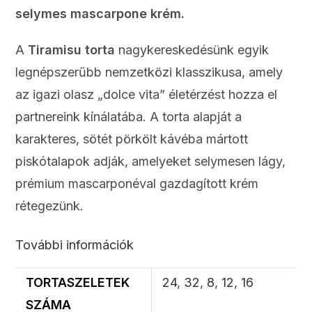
selymes mascarpone krém.
A
Tiramisu torta
nagykereskedésünk egyik
legnépszerűbb nemzetközi klasszikusa, amely
az igazi olasz „dolce vita” életérzést hozza el
partnereink kínálatába. A torta alapját a
karakteres, sötét pörkölt kávéba mártott
piskótalapok adják, amelyeket selymesen lágy,
prémium mascarponéval gazdagított krém
rétegezünk.
További információk
TORTASZELETEK
24
,
32
,
8
,
12
,
16
SZÁMA