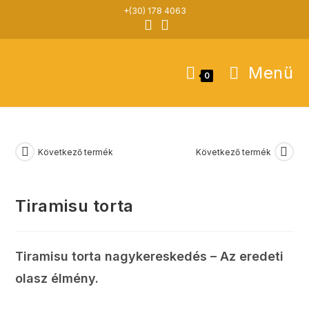
Skip
+(30) 178 4063
to
content
Menü
0
Következő termék
Következő termék
Tiramisu torta
Tiramisu torta nagykereskedés – Az eredeti
olasz élmény.