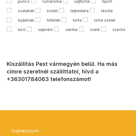
puncs
rumaroma
sajttorta
Sport
szalakáli
szelet
tejbedara
tészta
tojáshab
töltelék
torta
torta szelet
túró
vajkrém
vanília
zselé
zserbó
Kiszállítás Pest vármegyén belül. Ha más
címre szeretnél szállíttatni, hívd a
+36301784063 telefonszámot!
Impresszum