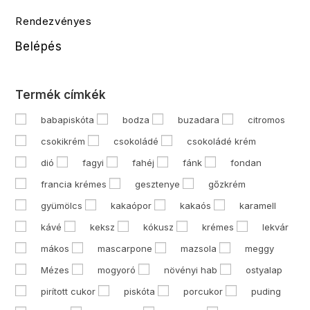
Rendezvényes
Belépés
Termék címkék
babapiskóta
bodza
buzadara
citromos
csokikrém
csokoládé
csokoládé krém
dió
fagyi
fahéj
fánk
fondan
francia krémes
gesztenye
gőzkrém
gyümölcs
kakaópor
kakaós
karamell
kávé
keksz
kókusz
krémes
lekvár
mákos
mascarpone
mazsola
meggy
Mézes
mogyoró
növényi hab
ostyalap
pirított cukor
piskóta
porcukor
puding