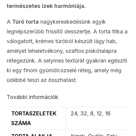
természetes ízek harmóniája.
A
Túró torta
nagykereskedésünk egyik
legnépszerűbb frissítő desszertje. A torta titka a
válogatott, krémes túróból készült lágy hab,
amelyet leheletvékony, szaftos piskótalapra
rétegezünk. A selymes textúrát gyakran egészíti
ki egy finom gyümölcszselé réteg, amely még
üdébbé teszi az összhatást.
További információk
TORTASZELETEK
24
,
32
,
8
,
12
,
16
SZÁMA