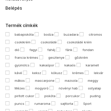
Belépés
Termék címkék
babapiskóta
bodza
buzadara
citromos
csokikrém
csokoládé
csokoládé krém
dió
fagyi
fahéj
fánk
fondan
francia krémes
gesztenye
gőzkrém
gyümölcs
kakaópor
kakaós
karamell
kávé
keksz
kókusz
krémes
lekvár
mákos
mascarpone
mazsola
meggy
Mézes
mogyoró
növényi hab
ostyalap
pirított cukor
piskóta
porcukor
puding
puncs
rumaroma
sajttorta
Sport