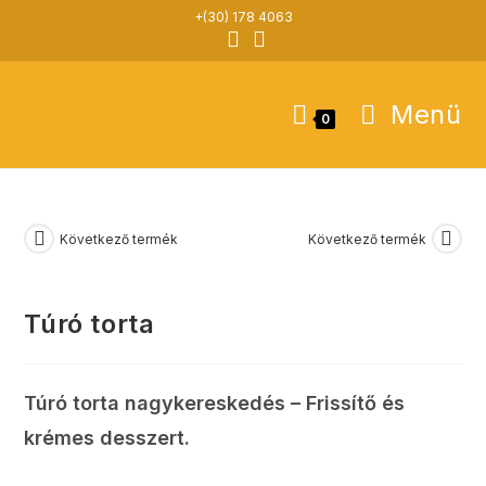
Skip
+(30) 178 4063
to
content
Menü
0
Következő termék
Következő termék
Túró torta
Túró torta nagykereskedés – Frissítő és
krémes desszert.