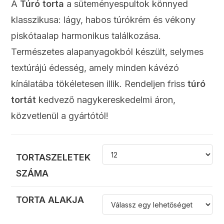
A
Túró torta
a süteményespultok könnyed
klasszikusa: lágy, habos túrókrém és vékony
piskótaalap harmonikus találkozása.
Természetes alapanyagokból készült, selymes
textúrájú édesség, amely minden kávézó
kínálatába tökéletesen illik. Rendeljen friss
túró
tortát
kedvező nagykereskedelmi áron,
közvetlenül a gyártótól!
TORTASZELETEK
SZÁMA
TORTA ALAKJA