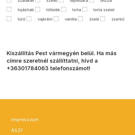
szalakáli
szelet
tejbedara
tészta
tojáshab
töltelék
torta
torta szelet
túró
vajkrém
vanília
zselé
zserbó
Kiszállítás Pest vármegyén belül. Ha más
címre szeretnél szállíttatni, hívd a
+36301784063 telefonszámot!
Impresszum
ÁSZF