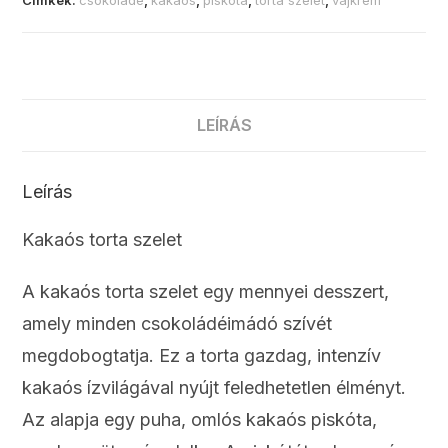
Címkék:
csokoládé
,
kakaós
,
piskóta
,
torta szelet
,
vajkrém
LEÍRÁS
Leírás
Kakaós torta szelet
A kakaós torta szelet egy mennyei desszert,
amely minden csokoládéimádó szívét
megdobogtatja. Ez a torta gazdag, intenzív
kakaós ízvilágával nyújt feledhetetlen élményt.
Az alapja egy puha, omlós kakaós piskóta,