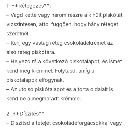
1. **Rétegezés**:
– Vágd ketté vagy három részre a kihűlt piskótát
vízszintesen, attól függően, hogy hány réteget
szeretnél.
– Kenj egy vastag réteg csokoládékrémet az
alsó réteg piskótára.
– Helyezd rá a következő piskótalapot, és ismét
kend meg krémmel. Folytasd, amíg a
piskótalapok elfogynak.
– Az utolsó piskótalapot és a torta oldalait is
kend be a megmaradt krémmel.
2. **Díszítés**:
– Díszítsd a tetejét csokoládéforgácsokkal vagy