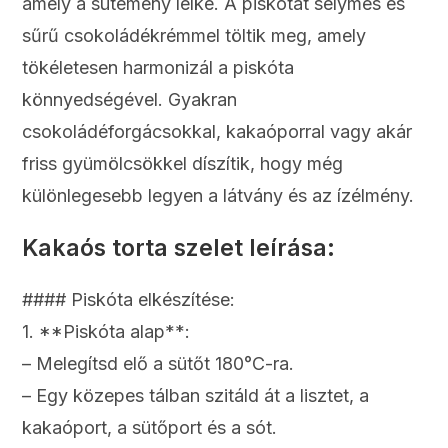
amely a sütemény lelke. A piskótát selymes és
sűrű csokoládékrémmel töltik meg, amely
tökéletesen harmonizál a piskóta
könnyedségével. Gyakran
csokoládéforgácsokkal, kakaóporral vagy akár
friss gyümölcsökkel díszítik, hogy még
különlegesebb legyen a látvány és az ízélmény.
Kakaós torta szelet leírása:
#### Piskóta elkészítése:
1. **Piskóta alap**:
– Melegítsd elő a sütőt 180°C-ra.
– Egy közepes tálban szitáld át a lisztet, a
kakaóport, a sütőport és a sót.