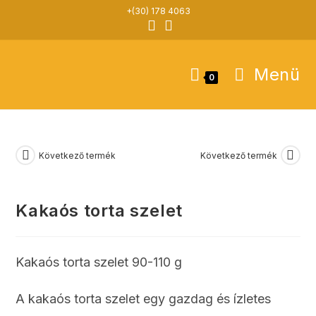
Skip
+(30) 178 4063
to
content
Menü
0
Következő termék
Következő termék
Kakaós torta szelet
Kakaós torta szelet 90-110 g
A kakaós torta szelet egy gazdag és ízletes