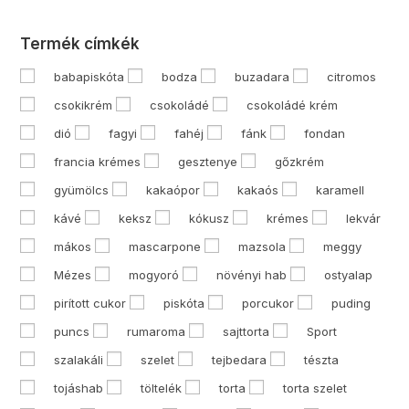
Termék címkék
babapiskóta
bodza
buzadara
citromos
csokikrém
csokoládé
csokoládé krém
dió
fagyi
fahéj
fánk
fondan
francia krémes
gesztenye
gőzkrém
gyümölcs
kakaópor
kakaós
karamell
kávé
keksz
kókusz
krémes
lekvár
mákos
mascarpone
mazsola
meggy
Mézes
mogyoró
növényi hab
ostyalap
pirított cukor
piskóta
porcukor
puding
puncs
rumaroma
sajttorta
Sport
szalakáli
szelet
tejbedara
tészta
tojáshab
töltelék
torta
torta szelet