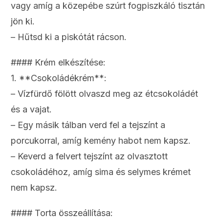
vagy amíg a közepébe szúrt fogpiszkáló tisztán
jön ki.
– Hűtsd ki a piskótát rácson.
#### Krém elkészítése:
1. **Csokoládékrém**:
– Vízfürdő fölött olvaszd meg az étcsokoládét
és a vajat.
– Egy másik tálban verd fel a tejszínt a
porcukorral, amíg kemény habot nem kapsz.
– Keverd a felvert tejszínt az olvasztott
csokoládéhoz, amíg sima és selymes krémet
nem kapsz.
#### Torta összeállítása: