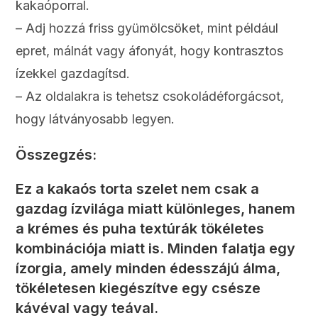
kakaóporral.
– Adj hozzá friss gyümölcsöket, mint például
epret, málnát vagy áfonyát, hogy kontrasztos
ízekkel gazdagítsd.
– Az oldalakra is tehetsz csokoládéforgácsot,
hogy látványosabb legyen.
Összegzés:
Ez a kakaós torta szelet nem csak a
gazdag ízvilága miatt különleges, hanem
a krémes és puha textúrák tökéletes
kombinációja miatt is. Minden falatja egy
ízorgia, amely minden édesszájú álma,
tökéletesen kiegészítve egy csésze
kávéval vagy teával.