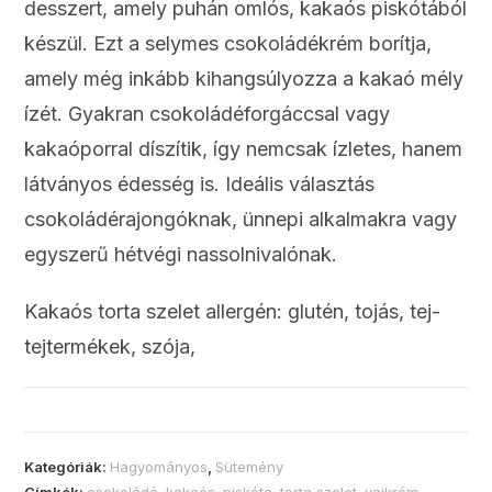
desszert, amely puhán omlós, kakaós piskótából
készül. Ezt a selymes csokoládékrém borítja,
amely még inkább kihangsúlyozza a kakaó mély
ízét. Gyakran csokoládéforgáccsal vagy
kakaóporral díszítik, így nemcsak ízletes, hanem
látványos édesség is. Ideális választás
csokoládérajongóknak, ünnepi alkalmakra vagy
egyszerű hétvégi nassolnivalónak.
Kakaós torta szelet allergén: glutén, tojás, tej-
tejtermékek, szója,
Kategóriák:
Hagyományos
,
Sütemény