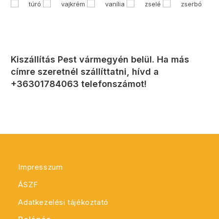
túró
vajkrém
vanília
zselé
zserbó
Kiszállítás Pest vármegyén belül. Ha más
címre szeretnél szállíttatni, hívd a
+36301784063 telefonszámot!
Impresszum
ÁSZF
Adatkezelési tájékoztató