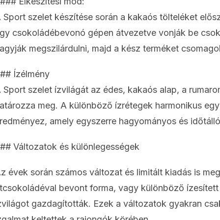
### Elkészítési mód:
 Sport szelet készítése során a kakaós tölteléket elős
gy csokoládébevonó gépen átvezetve vonják be csoko
agyják megszilárdulni, majd a kész terméket csomagol
## Ízélmény
 Sport szelet ízvilágát az édes, kakaós alap, a rumar
atározza meg. A különböző ízrétegek harmonikus együ
redményez, amely egyszerre hagyományos és időtálló
## Változatok és különlegességek
z évek során számos változat és limitált kiadás is megj
tcsokoládéval bevont forma, vagy különböző ízesítet
zvilágot gazdagították. Ezek a változatok gyakran csa
zgalmat keltettek a rajongók körében.