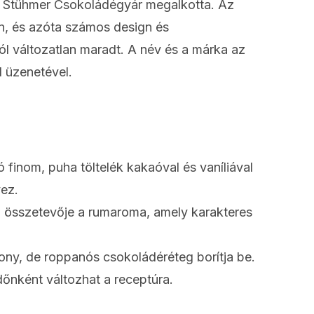
r a Stühmer Csokoládégyár megalkotta. Az
n, és azóta számos design és
ól változatlan maradt. A név és a márka az
 üzenetével.
 finom, puha töltelék kakaóval és vaníliával
ez.
 összetevője a rumaroma, amely karakteres
ny, de roppanós csokoládéréteg borítja be.
őnként változhat a receptúra.