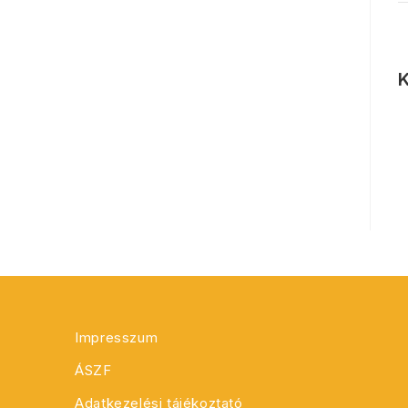
K
Impresszum
ÁSZF
Adatkezelési tájékoztató