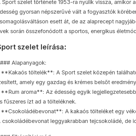
 Sport szelet története 1953-ra nyúlik vissza, amiko
desség gyorsan népszerűvé vált a fogyasztók körébe
somagolásváltáson esett át, de az alaprecept nagyjáb
vek során összefonódott a sportos, energikus életmód
port szelet leírása:
### Alapanyagok:
 **Kakaós töltelék**: A Sport szelet közepén található
zesített, amely egy gazdag és krémes belsőt eredmény
 **Rum aroma**: Az édesség egyik legjellegzetesebb
s fűszeres ízt ad a tölteléknek.
 **Csokoládébevonat**: A kakaós tölteléket egy véko
 csokoládébevonat leggyakrabban tejcsokoládé, de id