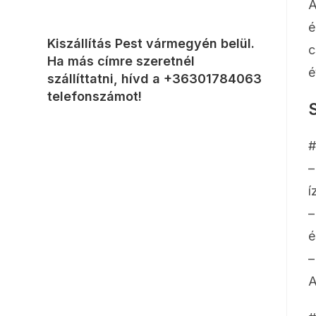
A
é
Kiszállítás Pest vármegyén belül.
c
Ha más címre szeretnél
é
szállíttatni, hívd a
+36301784063
telefonszámot!
S
#
–
í
–
é
–
A