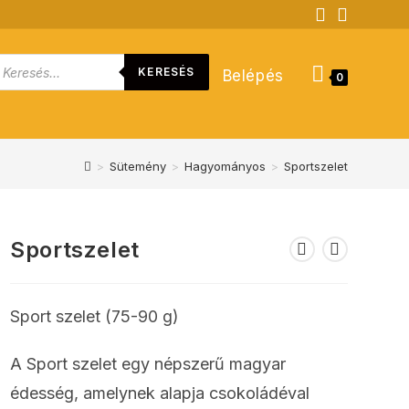
roducts
KERESÉS
Belépés
earch
0
>
Sütemény
>
Hagyományos
>
Sportszelet
Sportszelet
Sport szelet (75-90 g)
A Sport szelet egy népszerű magyar
édesség, amelynek alapja csokoládéval