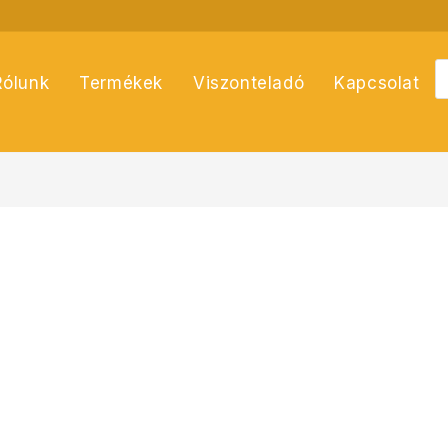
P
Rólunk
Termékek
Viszonteladó
Kapcsolat
s