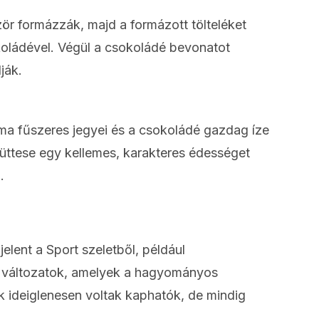
zör formázzák, majd a formázott tölteléket
ládével. Végül a csokoládé bevonatot
ják.
oma fűszeres jegyei és a csokoládé gazdag íze
ttese egy kellemes, karakteres édességet
.
elent a Sport szeletből, például
t változatok, amelyek a hagyományos
k ideiglenesen voltak kaphatók, de mindig