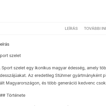
LEÍRÁS
TOVÁBBI I
eírás
port szelet
 Sport szelet egy ikonikus magyar édesség, amely töb
desszájúakat. Az eredetileg Stühmer gyártmányként pi
ált Magyarországon, és több generáció kedvenc csokol
## Története