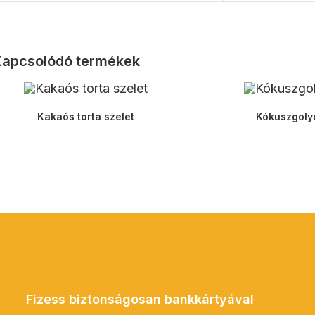
apcsolódó termékek
Kakaós torta szelet
Kókuszgoly
Fizess biztonságosan bankkártyával