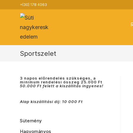
Skip
+(30) 178 4063
to
content
Sportszelet
3 napos előrendelés szükséges, a
minimum rendelési összeg 25.000 Ft
50.000 Ft felett a kiszállítás ingyenes!
Alap kiszállítási díj: 10 000 Ft
Sütemény
Hagyományos