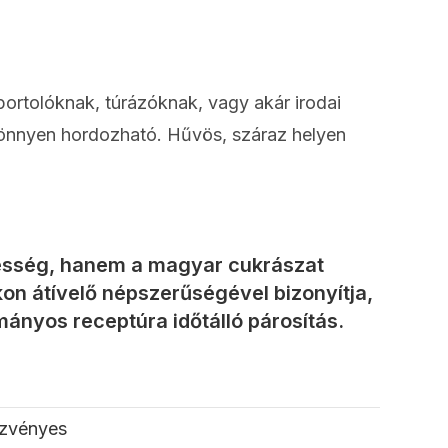
sportolóknak, túrázóknak, vagy akár irodai
könnyen hordozható. Hűvös, száraz helyen
desség, hanem a magyar cukrászat
n átívelő népszerűségével bizonyítja,
mányos receptúra időtálló párosítás.
zvényes