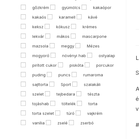
gőzkrém
gyümölcs
kakaópor
kakaós
karamell
kávé
keksz
kókusz
krémes
lekvár
mákos
mascarpone
mazsola
meggy
Mézes
mogyoró
növényi hab
ostyalap
L
pirított cukor
piskóta
porcukor
S
puding
puncs
rumaroma
sajttorta
Sport
szalakáli
A
szelet
tejbedara
tészta
é
tojáshab
töltelék
torta
v
torta szelet
túró
vajkrém
vanília
zselé
zserbó
#