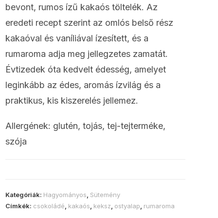
bevont, rumos ízű kakaós töltelék. Az
eredeti recept szerint az omlós belső rész
kakaóval és vaníliával ízesített, és a
rumaroma adja meg jellegzetes zamatát.
Évtizedek óta kedvelt édesség, amelyet
leginkább az édes, aromás ízvilág és a
praktikus, kis kiszerelés jellemez.
Allergének: glutén, tojás, tej-tejterméke,
szója
Kategóriák:
Hagyományos
,
Sütemény
Címkék:
csokoládé
,
kakaós
,
keksz
,
ostyalap
,
rumaroma