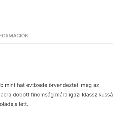
NFORMÁCIÓK
b mint hat évtizede örvendezteti meg az
acra dobott finomság mára igazi klasszikussá
ádéja lett.