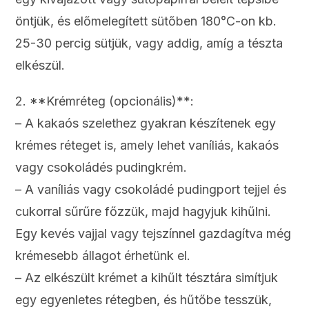
öntjük, és előmelegített sütőben 180°C-on kb.
25-30 percig sütjük, vagy addig, amíg a tészta
elkészül.
2. **Krémréteg (opcionális)**:
– A kakaós szelethez gyakran készítenek egy
krémes réteget is, amely lehet vaníliás, kakaós
vagy csokoládés pudingkrém.
– A vaníliás vagy csokoládé pudingport tejjel és
cukorral sűrűre főzzük, majd hagyjuk kihűlni.
Egy kevés vajjal vagy tejszínnel gazdagítva még
krémesebb állagot érhetünk el.
– Az elkészült krémet a kihűlt tésztára simítjuk
egy egyenletes rétegben, és hűtőbe tesszük,