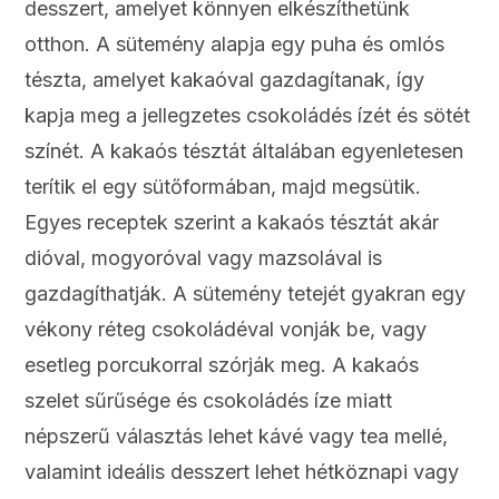
desszert, amelyet könnyen elkészíthetünk
otthon. A sütemény alapja egy puha és omlós
tészta, amelyet kakaóval gazdagítanak, így
kapja meg a jellegzetes csokoládés ízét és sötét
színét. A kakaós tésztát általában egyenletesen
terítik el egy sütőformában, majd megsütik.
Egyes receptek szerint a kakaós tésztát akár
dióval, mogyoróval vagy mazsolával is
gazdagíthatják. A sütemény tetejét gyakran egy
vékony réteg csokoládéval vonják be, vagy
esetleg porcukorral szórják meg. A kakaós
szelet sűrűsége és csokoládés íze miatt
népszerű választás lehet kávé vagy tea mellé,
valamint ideális desszert lehet hétköznapi vagy