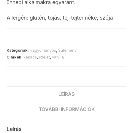
ünnepi alkalmakra egyaránt.
Allergén: glutén, tojás, tej-tejterméke, szója
Kategóriák:
Hagyományos
,
Sütemény
Címkék:
kakaós
,
szelet
,
vanília
LEÍRÁS
TOVÁBBI INFORMÁCIÓK
Leírás