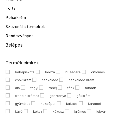
Torta
Pohárkrém
Szezonális termékek
Rendezvényes
Belépés
Termék címkék
babapiskóta
bodza
buzadara
citromos
csokikrém
csokoládé
csokoládé krém
dió
fagyi
fahéj
fánk
fondan
francia krémes
gesztenye
gőzkrém
gyümölcs
kakaópor
kakaós
karamell
kávé
keksz
kókusz
krémes
lekvár