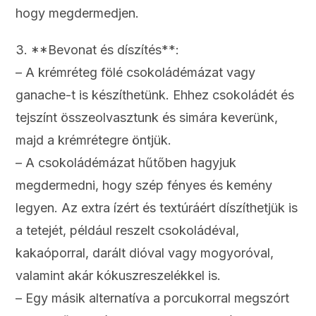
hogy megdermedjen.
3. **Bevonat és díszítés**:
– A krémréteg fölé csokoládémázat vagy
ganache-t is készíthetünk. Ehhez csokoládét és
tejszínt összeolvasztunk és simára keverünk,
majd a krémrétegre öntjük.
– A csokoládémázat hűtőben hagyjuk
megdermedni, hogy szép fényes és kemény
legyen. Az extra ízért és textúráért díszíthetjük is
a tetejét, például reszelt csokoládéval,
kakaóporral, darált dióval vagy mogyoróval,
valamint akár kókuszreszelékkel is.
– Egy másik alternatíva a porcukorral megszórt