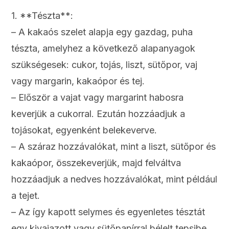
1. **Tészta**:
– A kakaós szelet alapja egy gazdag, puha
tészta, amelyhez a következő alapanyagok
szükségesek: cukor, tojás, liszt, sütőpor, vaj
vagy margarin, kakaópor és tej.
– Először a vajat vagy margarint habosra
keverjük a cukorral. Ezután hozzáadjuk a
tojásokat, egyenként belekeverve.
– A száraz hozzávalókat, mint a liszt, sütőpor és
kakaópor, összekeverjük, majd felváltva
hozzáadjuk a nedves hozzávalókat, mint például
a tejet.
– Az így kapott selymes és egyenletes tésztát
egy kivajazott vagy sütőpapírral bélelt tepsibe