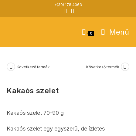
Skip
+(30) 178 4063
to
content
Menü
0
Következő termék
Következő termék
Kakaós szelet
Kakaós szelet 70-90 g
Kakaós szelet egy egyszerű, de ízletes