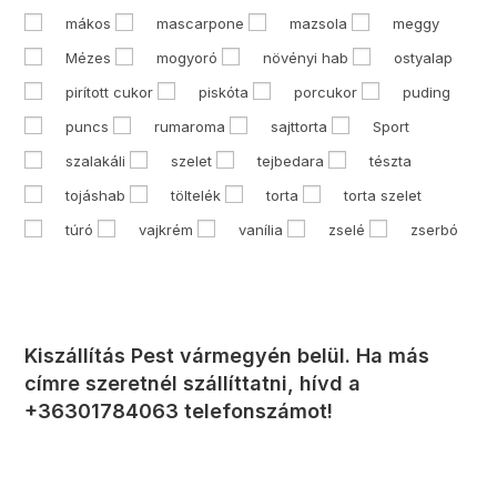
mákos
mascarpone
mazsola
meggy
Mézes
mogyoró
növényi hab
ostyalap
pirított cukor
piskóta
porcukor
puding
puncs
rumaroma
sajttorta
Sport
szalakáli
szelet
tejbedara
tészta
tojáshab
töltelék
torta
torta szelet
túró
vajkrém
vanília
zselé
zserbó
Kiszállítás Pest vármegyén belül. Ha más
címre szeretnél szállíttatni, hívd a
+36301784063 telefonszámot!